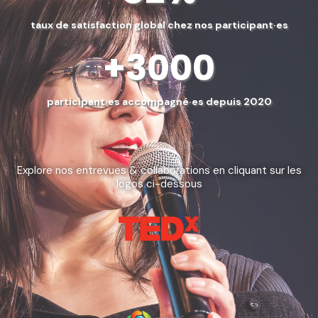
taux de satisfaction global chez nos participant·es
+3000
participant·es accompagné·es depuis 2020
Éco-motion dans les médias
Explore nos entrevues & collaborations en cliquant sur les
logos ci-dessous